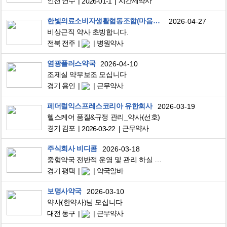
인천 연수
시간제약사
2026-01-1
한빛의료소비자생활협동조합(마음편한요양병원)
2026-04-27
비상근직 약사 초빙합니다.
전북 전주
병원약사
염광플러스약국
2026-04-10
조제실 약무보조 모십니다
경기 용인
근무약사
페더럴익스프레스코리아 유한회사
2026-03-19
헬스케어 품질&규정 관리_약사(선호)
경기 김포
근무약사
2026-03-22
주식회사 비디콤
2026-03-18
중형약국 전반적 운영 및 관리 하실 약사님 구합니다
경기 평택
약국알바
보명사약국
2026-03-10
약사(한약사)님 모십니다
대전 동구
근무약사