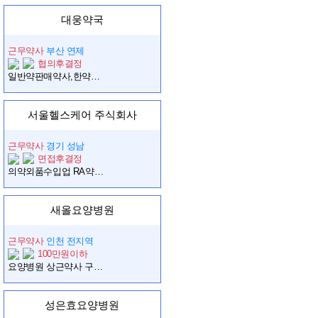
대웅약국
근무약사
부산 연제
협의후결정
일반약판매약사,한약사 구합니다
서울헬스케어 주식회사
근무약사
경기 성남
면접후결정
의약외품수입업 RA약사 채용 합니다.
새올요양병원
근무약사
인천 전지역
100만원이하
요양병원 상근약사 구합니다.
성은효요양병원