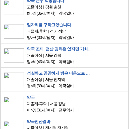
약국 근무 희망합니다
고졸이상
강원 춘천
최○리
(35세/여자)
약국알바
일자리를 구하고있습니다.
대졸재/후학
경기 성남
양○규
(33세/남자)
약국알바
약국 조제, 전산 경력은 없지만 기회주시면 성실하고 친절하게 장기근속 자신합니다.
대졸이상
서울 강북
임○혜
(43세/여자)
약국알바
성실하고 꼼꼼하게 밝은 마음으로 일하겠습니다.
대졸이상
서울 전지역
정○희
(39세/여자)
약국알바
약국
대졸재/후학
서울 강남
이○영
(31세/여자)
근무약사
약국전산알바
대졸이상
전지역 전지역