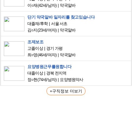
이○재
(42세/남자)
약국알바
단기 약국알바 일자리를 찾고있습니다
대졸재/후학
서울 서초
김○지
(23세/여자)
약국알바
조제보조
고졸이상
경기 가평
최○영
(46세/여자)
약국알바
요양병원근무를원합니다
대졸이상
경북 전지역
정○현
(74세/남자)
요양병원약사
+구직정보 더보기