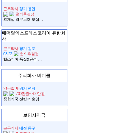
근무약사
경기 용인
협의후결정
조제실 약무보조 모십니다
페더럴익스프레스코리아 유한회
사
근무약사
경기 김포
03-22
협의후결정
헬스케어 품질&규정 관리_약사(선호)
주식회사 비디콤
약국알바
경기 평택
700만원~800만원
중형약국 전반적 운영 및 관리 하실 약사님 구합니다
보명사약국
근무약사
대전 동구