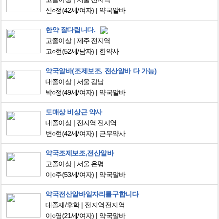
신○정
(42세/여자)
약국알바
한약 잘다립니다.
고졸이상
제주 전지역
고○현
(52세/남자)
한약사
약국알바(조제보조, 전산알바 다 가능)
대졸이상
서울 강남
박○정
(49세/여자)
약국알바
도매상 비상근 약사
대졸이상
전지역 전지역
변○현
(42세/여자)
근무약사
약국조제보조,전산알바
고졸이상
서울 은평
이○주
(53세/여자)
약국알바
약국전산알바일자리를구합니다
대졸재/후학
전지역 전지역
이○영
(21세/여자)
약국알바