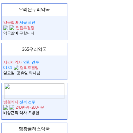
우리온누리약국
약국알바
서울 광진
면접후결정
약국알바 구합니다
365우리약국
시간제약사
인천 연수
01-01
협의후결정
일요일 ,공휴일 약사님 모십니다
병원약사
전북 전주
240만원~260만원
비상근직 약사 초빙합니다.
염광플러스약국