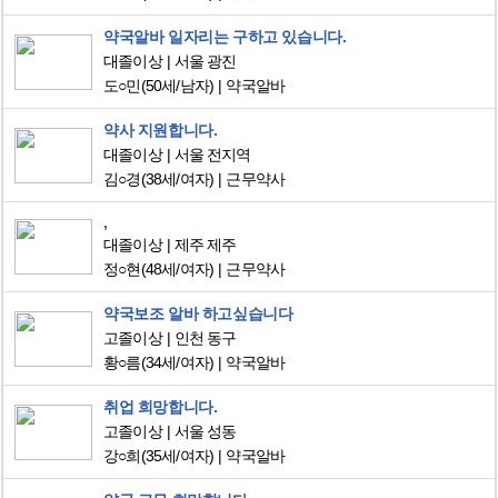
약국알바 일자리는 구하고 있습니다.
대졸이상
서울 광진
도○민
(50세/남자)
약국알바
약사 지원합니다.
대졸이상
서울 전지역
김○경
(38세/여자)
근무약사
,
대졸이상
제주 제주
정○현
(48세/여자)
근무약사
약국보조 알바 하고싶습니다
고졸이상
인천 동구
황○름
(34세/여자)
약국알바
취업 희망합니다.
고졸이상
서울 성동
강○희
(35세/여자)
약국알바